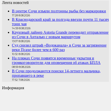
Лента новостей
В центре Сочи изъяли полтонны рыбы без маркировки
17:28 8.08.2026
В Краснодарский край за полгода ввезли почти 11 тысяч
тонн чая
14:59 8.08.2026
Круизный лайнер Astoria Grande переводит отправление
из Сочи в Анталью с новым маршрутом
13:07 8.08.2026
Суд снизил штраф «Водоканала» в Сочи за загрязнение
реки Псахе более чем в 600 раз
10:32 8.08.2026
На пляжах Сочи появятся временные укрытия и
громкоговорители для оповещения об атаках БПЛА
08:59 8.08.2026
В Сочи продолжаются поиски 14-летнего мальчика,
пропавшего в реке
17:52 7.08.2026
Информация