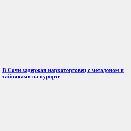
В Сочи задержан наркоторговец с метадоном и
тайниками на курорте