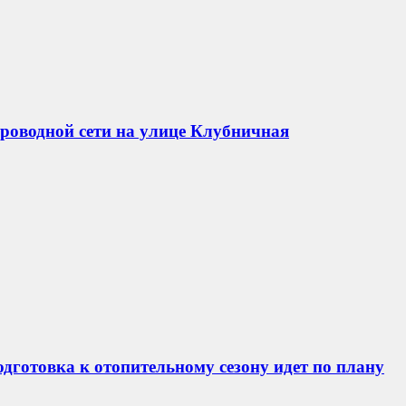
роводной сети на улице Клубничная
дготовка к отопительному сезону идет по плану