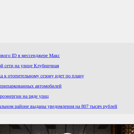
ового ID в мессенджере Макс
й сети на улице Клубничная
а к отопительному сезону идет по плану
 припаркованных автомобилей
роэнергии на ряде улиц
льном районе выданы уведомления на 807 тысяч рублей