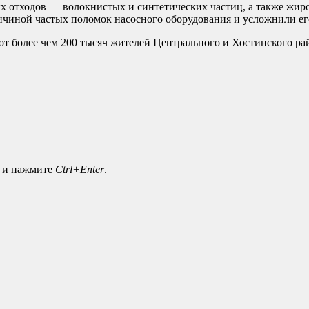
ых отходов — волокнистых и синтетических частиц, а также жир
ричиной частых поломок насосного оборудования и усложнили е
т более чем 200 тысяч жителей Центрального и Хостинского ра
а и нажмите
Ctrl+Enter
.