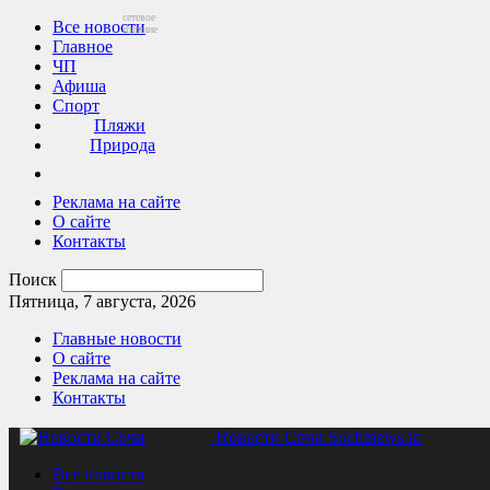
сетевое
Все новости
издание
Главное
ЧП
Афиша
Спорт
Пляжи
Природа
Реклама на сайте
О сайте
Контакты
Поиск
Пятница, 7 августа, 2026
Главные новости
О сайте
Реклама на сайте
Контакты
Новости Сочи Sochinews.io
Все новости