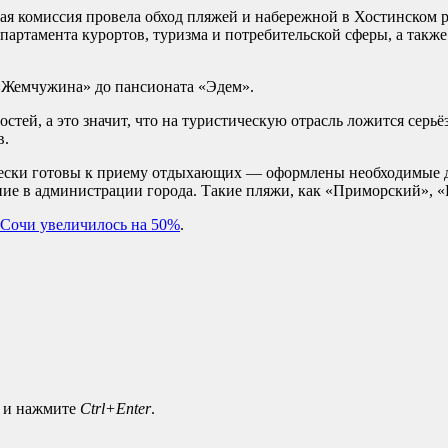
ная комиссия провела обход пляжей и набережной в Хостинском 
департамента курортов, туризма и потребительской сферы, а та
«Жемчужина» до пансионата «Эдем».
ей, а это значит, что на туристическую отрасль ложится серьёз
в.
чески готовы к приему отдыхающих — оформлены необходимые 
ние в администрации города. Такие пляжи, как «Приморский», «
 Сочи увеличилось на 50%
.
а и нажмите
Ctrl+Enter
.