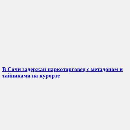
В Сочи задержан наркоторговец с метадоном и
тайниками на курорте