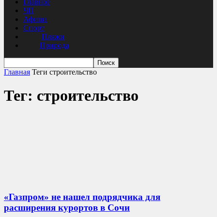
Главное
ЧП
Афиша
Спорт
Пляжи
Природа
Главная
Теги
строительство
Тег: строительство
«Газпром» не нашел подрядчика для
расширения курортов в Сочи