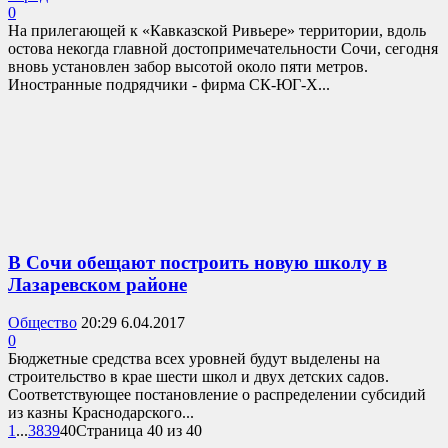
0
На прилегающей к «Кавказской Ривьере» территории, вдоль
остова некогда главной достопримечательности Сочи, сегодня
вновь установлен забор высотой около пяти метров.
Иностранные подрядчики - фирма СК-ЮГ-Х...
В Сочи обещают построить новую школу в
Лазаревском районе
Общество
20:29 6.04.2017
0
Бюджетные средства всех уровней будут выделены на
строительство в крае шести школ и двух детских садов.
Соответствующее постановление о распределении субсидий
из казны Краснодарского...
1
...
38
39
40
Страница 40 из 40