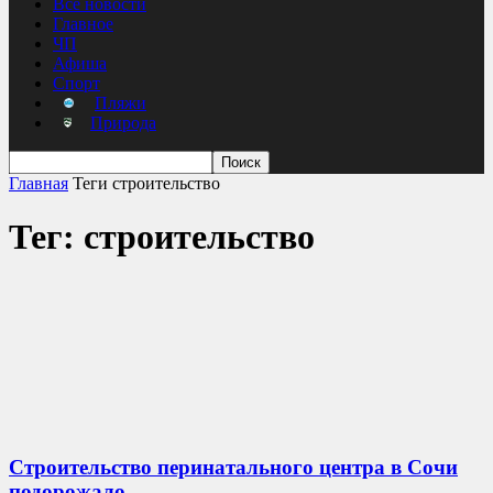
Все новости
Главное
ЧП
Афиша
Спорт
Пляжи
Природа
Главная
Теги
строительство
Тег: строительство
Строительство перинатального центра в Сочи
подорожало