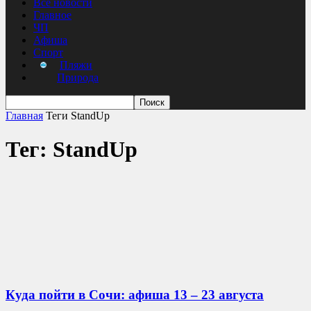
Все новости
Главное
ЧП
Афиша
Спорт
Пляжи
Природа
Главная
Теги
StandUp
Тег: StandUp
Куда пойти в Сочи: афиша 13 – 23 августа