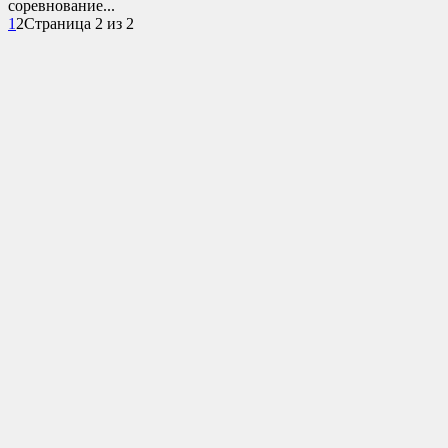
соревнование...
1
2
Страница 2 из 2