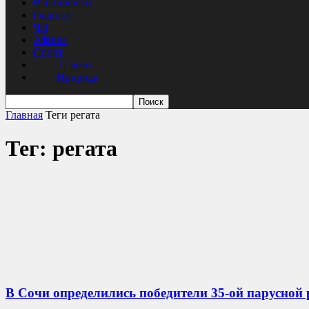
Все новости
Главное
ЧП
Афиша
Спорт
Пляжи
Природа
Главная
Теги
регата
Тег: регата
В Сочи определились победители 35-ой парусной