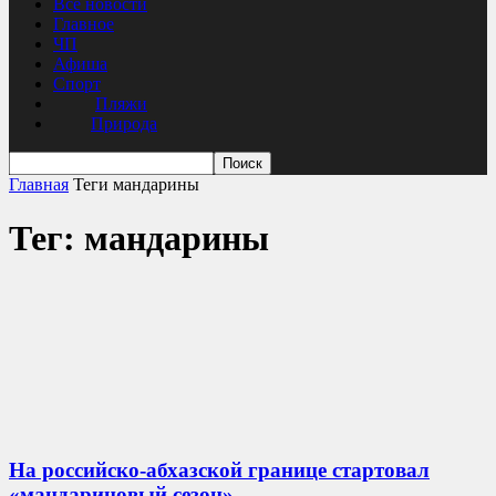
Все новости
Главное
ЧП
Афиша
Спорт
Пляжи
Природа
Главная
Теги
мандарины
Тег: мандарины
На российско-абхазской границе стартовал
«мандариновый сезон»