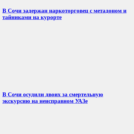
В Сочи задержан наркоторговец с метадоном и
тайниками на курорте
В Сочи осудили двоих за смертельную
экскурсию на неисправном УАЗе