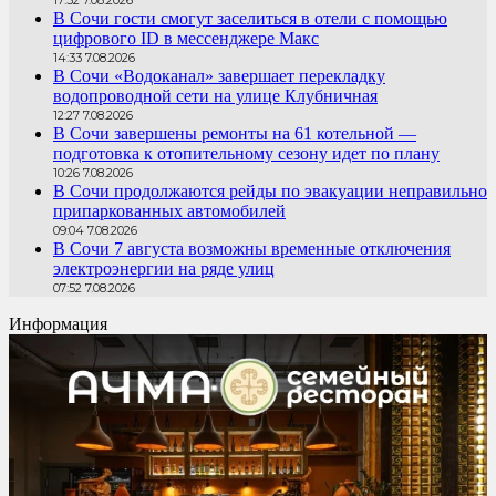
В Сочи гости смогут заселиться в отели с помощью
цифрового ID в мессенджере Макс
14:33 7.08.2026
В Сочи «Водоканал» завершает перекладку
водопроводной сети на улице Клубничная
12:27 7.08.2026
В Сочи завершены ремонты на 61 котельной —
подготовка к отопительному сезону идет по плану
10:26 7.08.2026
В Сочи продолжаются рейды по эвакуации неправильно
припаркованных автомобилей
09:04 7.08.2026
В Сочи 7 августа возможны временные отключения
электроэнергии на ряде улиц
07:52 7.08.2026
Информация