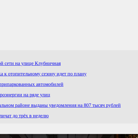
й сети на улице Клубничная
а к отопительному сезону идет по плану
 припаркованных автомобилей
роэнергии на ряде улиц
льном районе выданы уведомления на 807 тысяч рублей
ичат до трёх в неделю