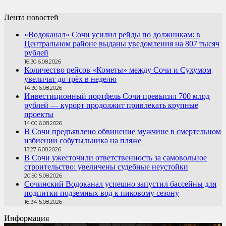
Лента новостей
«Водоканал» Сочи усилил рейды по должникам: в
Центральном районе выданы уведомления на 807 тысяч
рублей
16:30 6.08.2026
Количество рейсов «Кометы» между Сочи и Сухумом
увеличат до трёх в неделю
14:30 6.08.2026
Инвестиционный портфель Сочи превысил 700 млрд
рублей — курорт продолжит привлекать крупные
проекты
14:00 6.08.2026
В Сочи предъявлено обвинение мужчине в смертельном
избиении собутыльника на пляже
13:27 6.08.2026
В Сочи ужесточили ответственность за самовольное
строительство: увеличены судебные неустойки
20:50 5.08.2026
Сочинский Водоканал успешно запустил бассейны для
подпитки подземных вод к пиковому сезону
16:34 5.08.2026
Информация