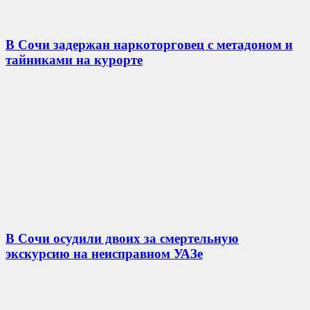
В Сочи задержан наркоторговец с метадоном и
тайниками на курорте
В Сочи осудили двоих за смертельную
экскурсию на неисправном УАЗе