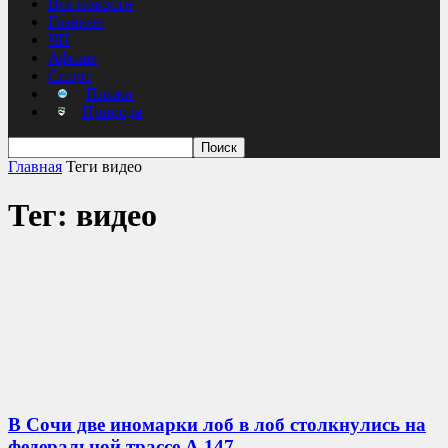
Все новости
Главное
ЧП
Афиша
Спорт
Пляжи
Природа
Главная
Теги
видео
Тег: видео
В Сочи две иномарки лоб в лоб столкнулись на
федеральной трассе А 147