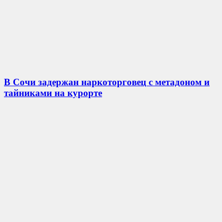
В Сочи задержан наркоторговец с метадоном и
тайниками на курорте