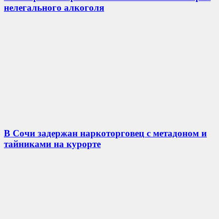
нелегального алкоголя
В Сочи задержан наркоторговец с метадоном и
тайниками на курорте