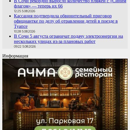
В Сочи рекордно выросло количество пляжей с «Синим
флагом» — теперь их 66
12:25 5.08.2026
Кассация подтвердила обвинительный приговор
официантке по делу об отравлении детей в поезде в
Туапсе
10:28 5.08.2026
В Сочи 5 августа ограничат подачу электроэнергии на
нескольких улицах из-за плановых работ
09:22 5.08.2026
Информация