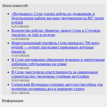
Лента новостей
«Водоканал» Сочи усилил рейды по должникам: в
Центральном районе выданы уведомления на 807 тысяч
рублей
16:30 6.08.2026
Количество рейсов «Кометы» между Сочи и Сухумом
увеличат до трёх в неделю
14:30 6.08.2026
Инвестиционный портфель Сочи превысил 700 млрд
рублей — курорт продолжит привлекать крупные
проекты
14:00 6.08.2026
В Сочи предъявлено обвинение мужчине в смертельном
избиении собутыльника на пляже
13:27 6.08.2026
В Сочи ужесточили ответственность за самовольное
строительство: увеличены судебные неустойки
20:50 5.08.2026
Сочинский Водоканал успешно запустил бассейны для
подпитки подземных вод к пиковому сезону
16:34 5.08.2026
Информация