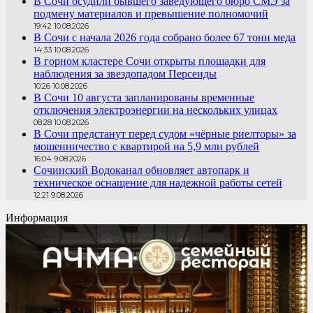
В Сочи осудили бывшего заведующего бюро СМЭ за
подмену материалов и превышение полномочий
19:42 10.08.2026
В Сочи с начала 2026 года собрано более 67 тонн меда
14:33 10.08.2026
В горном кластере Сочи открыты площадки для
наблюдения за звездопадом Персеиды
10:26 10.08.2026
В Сочи 10 августа запланированы временные
отключения электроэнергии на нескольких улицах
08:28 10.08.2026
В Сочи предстанут перед судом «чёрные риелторы» за
мошенничество с квартирой на 5,9 млн рублей
16:04 9.08.2026
Сочинский Водоканал обновляет автопарк и
техническое оснащение для надежной работы сетей
12:21 9.08.2026
Информация