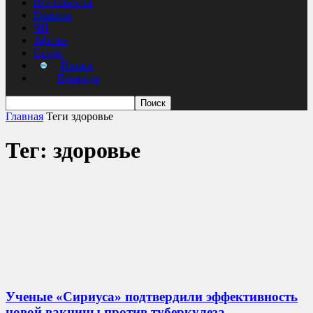
Все новости
Главное
ЧП
Афиша
Спорт
Пляжи
Природа
Главная
Теги
здоровье
Тег: здоровье
Ученые «Сириуса» подтвердили эффективность
новой вакцины против туберкулеза