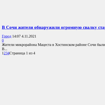
В Сочи жители обнаружили огромную свалку ста
Город
14:07 4.11.2021
0
Жители микрорайона Мацеста в Хостинском районе Сочи были 
В...
1
2
3
4
Страница 1 из 4