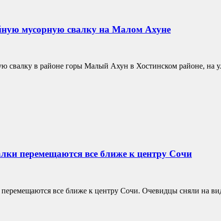
йную мусорную свалку на Малом Ахуне
 свалку в районе горы Малый Ахун в Хостинском районе, на ул
алки перемещаются все ближе к центру Сочи
еремещаются все ближе к центру Сочи. Очевидцы сняли на видео