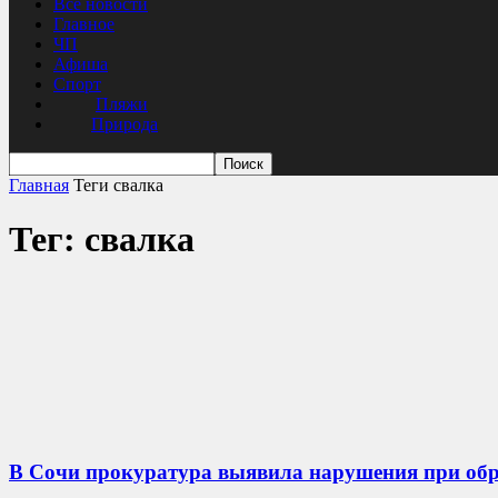
Все новости
Главное
ЧП
Афиша
Спорт
Пляжи
Природа
Главная
Теги
свалка
Тег: свалка
В Сочи прокуратура выявила нарушения при об