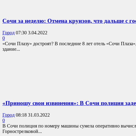
Сочи за неделю: Отмена круизов, что дальше с го
Город
07:30 3.04.2022
0
«Сочи Плазу» достроят? В последние 8 лет отель «Сочи Плаза»
здание...
«Приношу свои извинения»: В Сочи полиция заде
Город
08:18 31.03.2022
0
В Сочи полиция по номеру машины сумела оперативно вычислит
Горнострелковой...