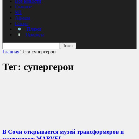
Все новости
Главное
ЧП
Афиша
Спорт
Пляжи
Природа
Главная
Теги
супергерои
Тег: супергерои
В Сочи открывается музей трансформеров и
супергероев MARVEL