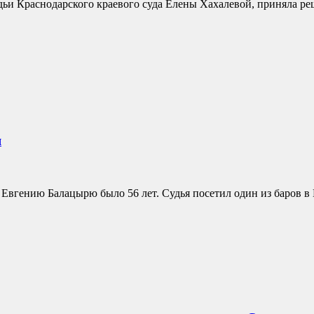
дьи Краснодарского краевого суда Елены Хахалевой, приняла р
я
Евгению Балацырю было 56 лет. Судья посетил один из баров в К