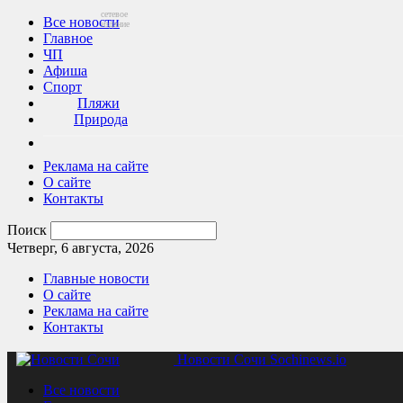
сетевое
Все новости
издание
Главное
ЧП
Афиша
Спорт
Пляжи
Природа
Реклама на сайте
О сайте
Контакты
Поиск
Четверг, 6 августа, 2026
Главные новости
О сайте
Реклама на сайте
Контакты
Новости Сочи Sochinews.io
Все новости