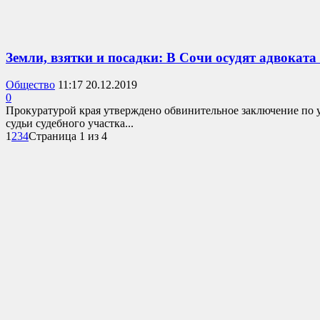
Земли, взятки и посадки: В Сочи осудят адвоката
Общество
11:17 20.12.2019
0
Прокуратурой края утверждено обвинительное заключение по у
судьи судебного участка...
1
2
3
4
Страница 1 из 4