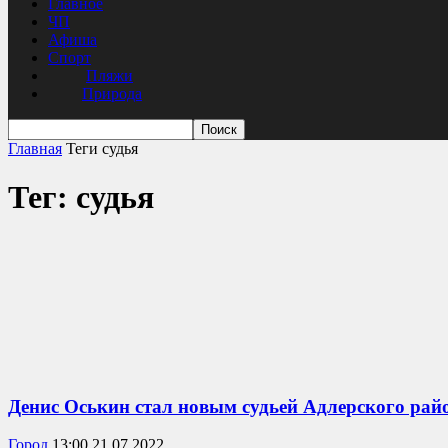
Главное
ЧП
Афиша
Спорт
Пляжи
Природа
Главная
Теги
судья
Тег: судья
Денис Оськин стал новым судьей Адлерского рай
Город
13:00 21.07.2022