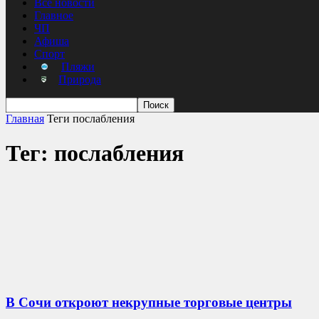
Все новости
Главное
ЧП
Афиша
Спорт
Пляжи
Природа
Главная
Теги
послабления
Тег: послабления
В Сочи откроют некрупные торговые центры