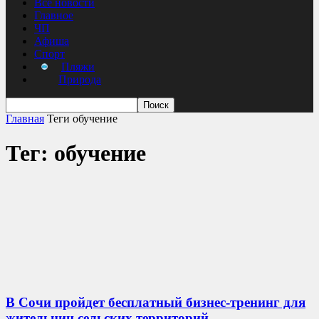
Все новости
Главное
ЧП
Афиша
Спорт
Пляжи
Природа
Главная
Теги
обучение
Тег: обучение
В Сочи пройдет бесплатный бизнес-тренинг для
жительниц сельских территорий