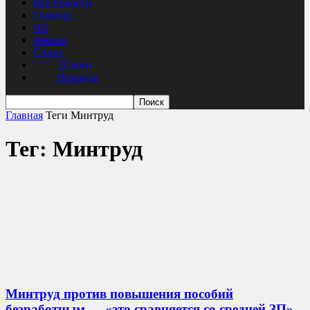
Все новости
Главное
ЧП
Афиша
Спорт
Пляжи
Природа
Главная
Теги
Минтруд
Тег: Минтруд
Минтруд против повышения пособий
безработным — «это сравняется со средней ЗП»