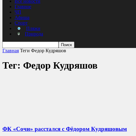
Все новости
Главное
ЧП
Афиша
Спорт
Пляжи
Природа
Главная
Теги
Федор Кудряшов
Тег: Федор Кудряшов
ФК «Сочи» расстался с Фёдором Кудряшовым