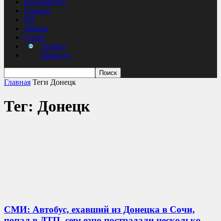
Все новости
Главное
ЧП
Афиша
Спорт
Пляжи
Природа
Главная
Теги
Донецк
Тег: Донецк
СМИ: Автобус, ехавший из Донецка в Сочи,
попал в ДТП, серьезно пострадали несколько