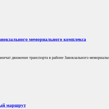
Завокзального мемориального комплекса
раничат движение транспорта в районе Завокзального мемориаль
ный маршрут