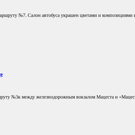
 маршруту №7. Салон автобуса украшен цветами и композициями
е
ршруту №3к между железнодорожным вокзалом Мацеста и «Мацес