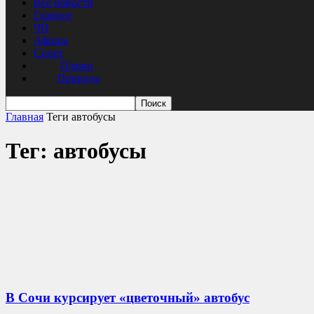
Все новости
Главное
ЧП
Афиша
Спорт
Пляжи
Природа
Главная
Теги
автобусы
Тег: автобусы
В Сочи курсирует «цветочный» автобус