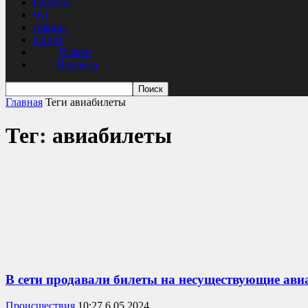
Главное
ЧП
Афиша
Спорт
Пляжи
Природа
Главная
Теги
авиабилеты
Тег: авиабилеты
В сети продавали билеты на несуществующие ави
Происшествия
10:27 6.05.2024