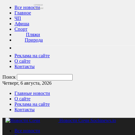
сетевое
Все новости
издание
Главное
ЧП
Афиша
Спорт
Пляжи
Природа
Реклама на сайте
О сайте
Контакты
Поиск
Четверг, 6 августа, 2026
Главные новости
О сайте
Реклама на сайте
Контакты
Новости Сочи Sochinews.io
Все новости