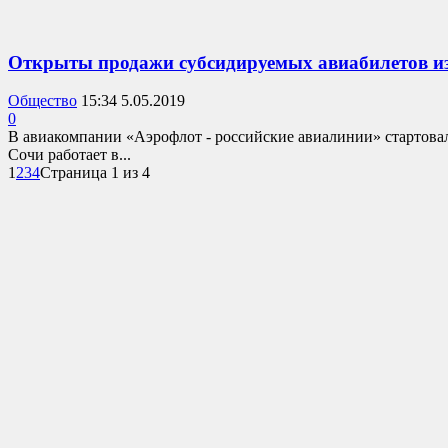
Открыты продажи субсидируемых авиабилетов и
Общество
15:34 5.05.2019
0
В авиакомпании «Аэрофлот - российские авиалинии» стартова
Сочи работает в...
1
2
3
4
Страница 1 из 4