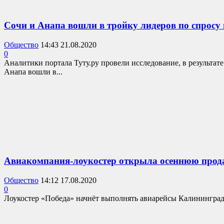
Сочи и Анапа вошли в тройку лидеров по спросу 
Общество
14:43 21.08.2020
0
Аналитики портала Туту.ру провели исследование, в результат
Анапа вошли в...
Авиакомпания-лоукостер открыла осеннюю прод
Общество
14:12 17.08.2020
0
Лоукостер «Победа» начнёт выполнять авиарейсы Калининград -