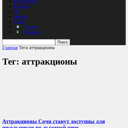
Все новости
Главное
ЧП
Афиша
Спорт
Пляжи
Природа
Главная
Теги
аттракционы
Тег: аттракционы
Аттракционы Сочи станут доступны для
школьников по льготной цене