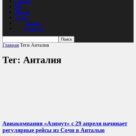
Главное
ЧП
Афиша
Спорт
Пляжи
Природа
Главная
Теги
Анталия
Тег: Анталия
Авиакомпания «Азимут» с 29 апреля начинает
регулярные рейсы из Сочи в Анталью