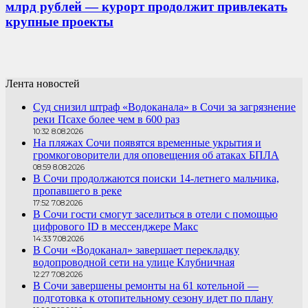
млрд рублей — курорт продолжит привлекать
крупные проекты
Лента новостей
Суд снизил штраф «Водоканала» в Сочи за загрязнение
реки Псахе более чем в 600 раз
10:32 8.08.2026
На пляжах Сочи появятся временные укрытия и
громкоговорители для оповещения об атаках БПЛА
08:59 8.08.2026
В Сочи продолжаются поиски 14-летнего мальчика,
пропавшего в реке
17:52 7.08.2026
В Сочи гости смогут заселиться в отели с помощью
цифрового ID в мессенджере Макс
14:33 7.08.2026
В Сочи «Водоканал» завершает перекладку
водопроводной сети на улице Клубничная
12:27 7.08.2026
В Сочи завершены ремонты на 61 котельной —
подготовка к отопительному сезону идет по плану