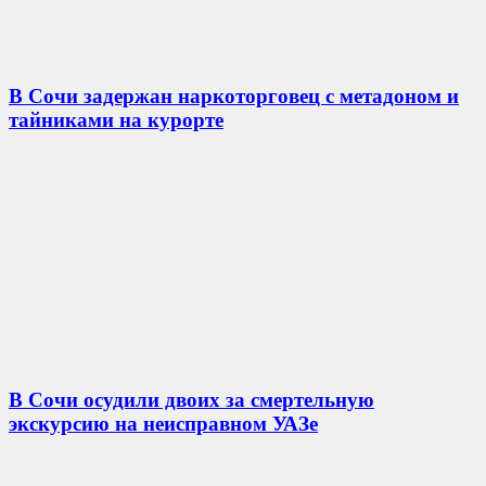
В Сочи задержан наркоторговец с метадоном и
тайниками на курорте
В Сочи осудили двоих за смертельную
экскурсию на неисправном УАЗе