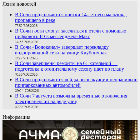
Лента новостей
В Сочи продолжаются поиски 14-летнего мальчика,
пропавшего в реке
17:52 7.08.2026
В Сочи гости смогут заселиться в отели с помощью
цифрового ID в мессенджере Макс
14:33 7.08.2026
В Сочи «Водоканал» завершает перекладку
водопроводной сети на улице Клубничная
12:27 7.08.2026
В Сочи завершены ремонты на 61 котельной —
подготовка к отопительному сезону идет по плану
10:26 7.08.2026
В Сочи продолжаются рейды по эвакуации неправильно
припаркованных автомобилей
09:04 7.08.2026
В Сочи 7 августа возможны временные отключения
электроэнергии на ряде улиц
07:52 7.08.2026
Информация