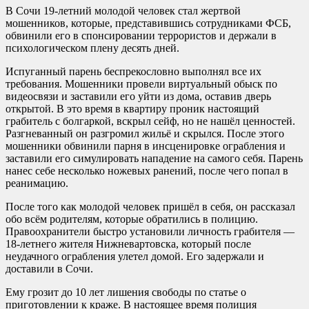
В Сочи 19-летний молодой человек стал жертвой
мошенников, которые, представившись сотрудниками ФСБ,
обвинили его в спонсировании террористов и держали в
психологическом плену десять дней.
Испуганный парень беспрекословно выполнял все их
требования. Мошенники провели виртуальный обыск по
видеосвязи и заставили его уйти из дома, оставив дверь
открытой. В это время в квартиру проник настоящий
грабитель с болгаркой, вскрыл сейф, но не нашёл ценностей.
Разгневанный он разгромил жильё и скрылся. После этого
мошенники обвинили парня в инсценировке ограбления и
заставили его симулировать нападение на самого себя. Парень
нанес себе несколько ножевых ранений, после чего попал в
реанимацию.
После того как молодой человек пришёл в себя, он рассказал
обо всём родителям, которые обратились в полицию.
Правоохранители быстро установили личность грабителя —
18-летнего жителя Нижневартовска, который после
неудачного ограбления улетел домой. Его задержали и
доставили в Сочи.
Ему грозит до 10 лет лишения свободы по статье о
приготовлении к краже. В настоящее время полиция