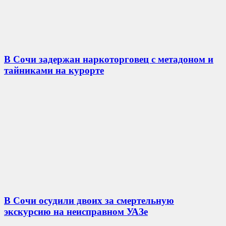
В Сочи задержан наркоторговец с метадоном и
тайниками на курорте
В Сочи осудили двоих за смертельную
экскурсию на неисправном УАЗе