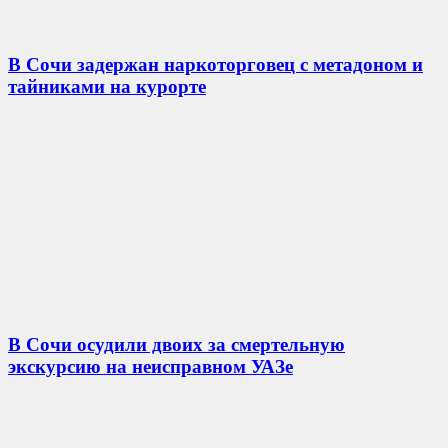
В Сочи задержан наркоторговец с метадоном и
тайниками на курорте
В Сочи осудили двоих за смертельную
экскурсию на неисправном УАЗе