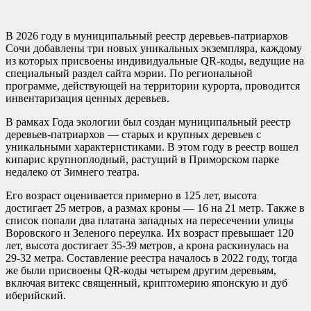
В 2026 году в муниципальный реестр деревьев-патриархов
Сочи добавлены три новых уникальных экземпляра, каждому
из которых присвоены индивидуальные QR-коды, ведущие на
специальный раздел сайта мэрии. По региональной
программе, действующей на территории курорта, проводится
инвентаризация ценных деревьев.
В рамках Года экологии был создан муниципальный реестр
деревьев-патриархов — старых и крупных деревьев с
уникальными характеристиками. В этом году в реестр вошел
кипарис крупноплодный, растущий в Приморском парке
недалеко от Зимнего театра.
Его возраст оценивается примерно в 125 лет, высота
достигает 25 метров, а размах кроны — 16 на 21 метр. Также в
список попали два платана западных на пересечении улицы
Воровского и Зеленого переулка. Их возраст превышает 120
лет, высота достигает 35-39 метров, а крона раскинулась на
29-32 метра. Составление реестра началось в 2022 году, тогда
же были присвоены QR-коды четырем другим деревьям,
включая витекс священный, криптомерию японскую и дуб
иберийский.