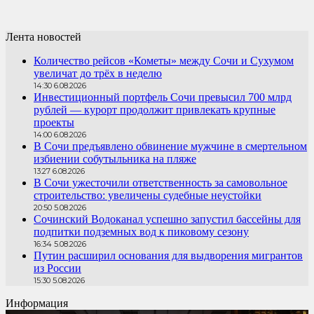
Лента новостей
Количество рейсов «Кометы» между Сочи и Сухумом
увеличат до трёх в неделю
14:30 6.08.2026
Инвестиционный портфель Сочи превысил 700 млрд
рублей — курорт продолжит привлекать крупные
проекты
14:00 6.08.2026
В Сочи предъявлено обвинение мужчине в смертельном
избиении собутыльника на пляже
13:27 6.08.2026
В Сочи ужесточили ответственность за самовольное
строительство: увеличены судебные неустойки
20:50 5.08.2026
Сочинский Водоканал успешно запустил бассейны для
подпитки подземных вод к пиковому сезону
16:34 5.08.2026
Путин расширил основания для выдворения мигрантов
из России
15:30 5.08.2026
Информация