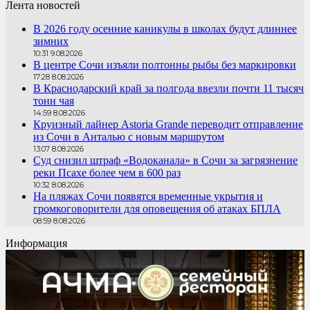
Лента новостей
В 2026 году осенние каникулы в школах будут длиннее
зимних
10:31 9.08.2026
В центре Сочи изъяли полтонны рыбы без маркировки
17:28 8.08.2026
В Краснодарский край за полгода ввезли почти 11 тысяч
тонн чая
14:59 8.08.2026
Круизный лайнер Astoria Grande переводит отправление
из Сочи в Анталью с новым маршрутом
13:07 8.08.2026
Суд снизил штраф «Водоканала» в Сочи за загрязнение
реки Псахе более чем в 600 раз
10:32 8.08.2026
На пляжах Сочи появятся временные укрытия и
громкоговорители для оповещения об атаках БПЛА
08:59 8.08.2026
Информация