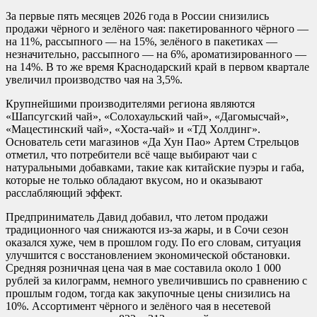
За первые пять месяцев 2026 года в России снизились
продажи чёрного и зелёного чая: пакетированного чёрного —
на 11%, рассыпного — на 15%, зелёного в пакетиках —
незначительно, рассыпного — на 6%, ароматизированного —
на 14%. В то же время Краснодарский край в первом квартале
увеличил производство чая на 3,5%.
Крупнейшими производителями региона являются
«Шапсугский чай», «Солохаульский чай», «Дагомысчай»,
«Мацестинский чай», «Хоста-чай» и «ТД Холдинг».
Основатель сети магазинов «Да Хун Пао» Артем Стрельцов
отметил, что потребители всё чаще выбирают чаи с
натуральными добавками, такие как китайские пуэры и габа,
которые не только обладают вкусом, но и оказывают
расслабляющий эффект.
Предприниматель Давид добавил, что летом продажи
традиционного чая снижаются из-за жары, и в Сочи сезон
оказался хуже, чем в прошлом году. По его словам, ситуация
улучшится с восстановлением экономической обстановки.
Средняя розничная цена чая в мае составила около 1 000
рублей за килограмм, немного увеличившись по сравнению с
прошлым годом, тогда как закупочные цены снизились на
10%. Ассортимент чёрного и зелёного чая в несетевой