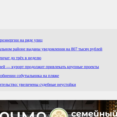
роэнергии на ряде улиц
льном районе выданы уведомления на 807 тысяч рублей
ичат до трёх в неделю
лей — курорт продолжит привлекать крупные проекты
избиении собутыльника на пляже
ительство: увеличены судебные неустойки