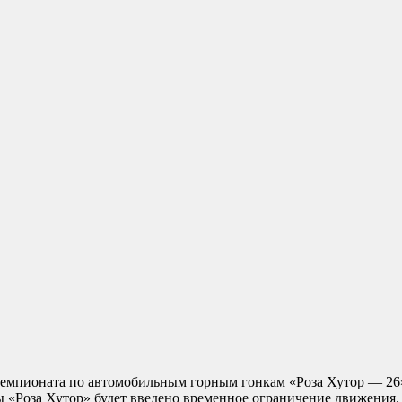
чемпионата по автомобильным горным гонкам «Роза Хутор — 26»
«Роза Хутор» будет введено временное ограничение движения. Пр