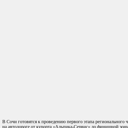
В Сочи готовятся к проведению первого этапа регионального 
на автодороге от курорта «Альпика-Сервис» до финишной зоны 