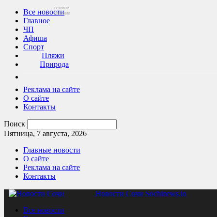
сетевое
Все новости
издание
Главное
ЧП
Афиша
Спорт
Пляжи
Природа
Реклама на сайте
О сайте
Контакты
Поиск
Пятница, 7 августа, 2026
Главные новости
О сайте
Реклама на сайте
Контакты
Новости Сочи Sochinews.io
Все новости