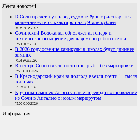
Лента новостей
В Сочи предстанут перед судом «чёрные риелторы» за
мошенничество с квартирой на 5,9 млн рублей
16:04 9.08.2026
Сочинский Водоканал обновляет автопарк и
техническое оснащение для надежной работы сетей
12:21 9.08.2026
В 2026 году осенние каникулы в школах будут длиннее
зимних
10:31 9.08.2026
В центре Сочи изъяли полтонны рыбы без маркировки
17:28 8.08.2026
В Краснодарский край за полгода ввезли почти 11 тысяч
тонн чая
14:59 8.08.2026
Круизный лайнер Astoria Grande переводит отправление
из Сочи в Анталью с новым маршрутом
13:07 8.08.2026
Информация