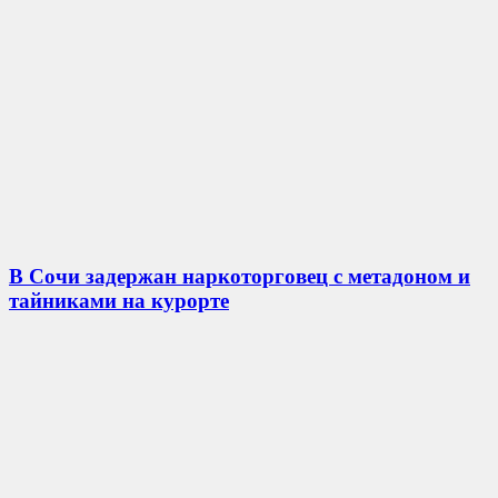
В Сочи задержан наркоторговец с метадоном и
тайниками на курорте