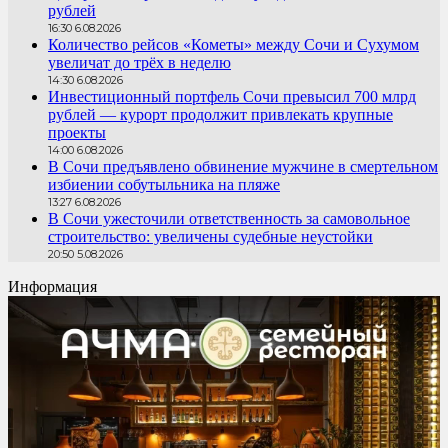
рублей
16:30 6.08.2026
Количество рейсов «Кометы» между Сочи и Сухумом
увеличат до трёх в неделю
14:30 6.08.2026
Инвестиционный портфель Сочи превысил 700 млрд
рублей — курорт продолжит привлекать крупные
проекты
14:00 6.08.2026
В Сочи предъявлено обвинение мужчине в смертельном
избиении собутыльника на пляже
13:27 6.08.2026
В Сочи ужесточили ответственность за самовольное
строительство: увеличены судебные неустойки
20:50 5.08.2026
Информация