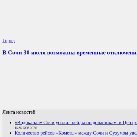
Город
В Сочи 30 июля возможны временные отключения
Лента новостей
«Водоканал» Сочи усилил рейды по должникам: в Центра
16:30 6.08.2026
Количество рейсов «Кометы» между Сочи и Сухумом увел