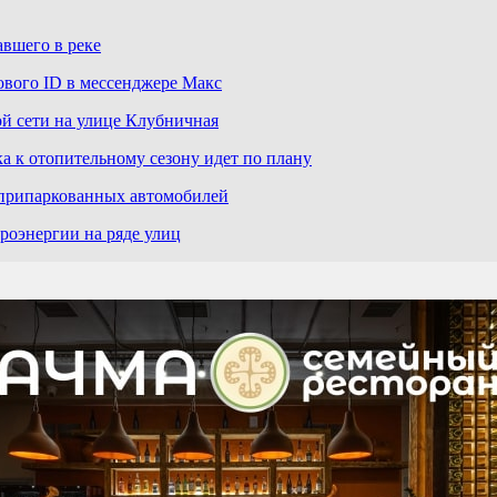
авшего в реке
ового ID в мессенджере Макс
й сети на улице Клубничная
а к отопительному сезону идет по плану
 припаркованных автомобилей
роэнергии на ряде улиц