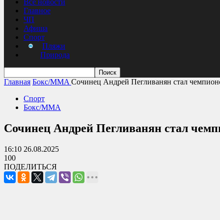
Все новости
Главное
ЧП
Афиша
Спорт
Пляжи
Природа
Главная
Бокс/MMA
Сочинец Андрей Пегливанян стал чемпион
Спорт
Бокс/MMA
Сочинец Андрей Пегливанян стал чемпи
16:10 26.08.2025
100
ПОДЕЛИТЬСЯ