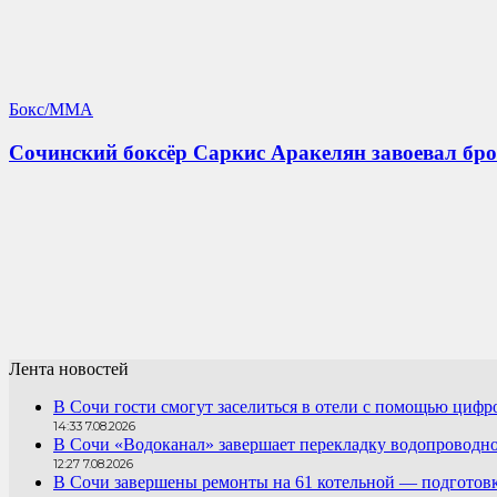
Бокс/MMA
Сочинский боксёр Саркис Аракелян завоевал брон
Лента новостей
В Сочи гости смогут заселиться в отели с помощью цифр
14:33 7.08.2026
В Сочи «Водоканал» завершает перекладку водопроводно
12:27 7.08.2026
В Сочи завершены ремонты на 61 котельной — подготовк