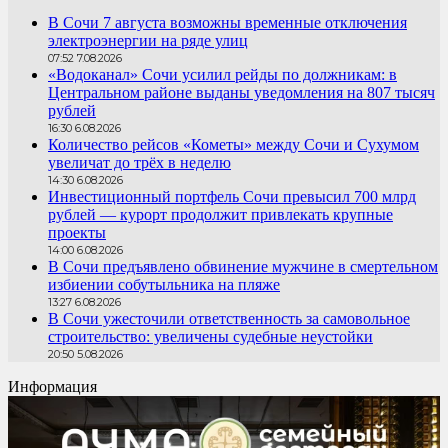
В Сочи 7 августа возможны временные отключения
электроэнергии на ряде улиц
07:52 7.08.2026
«Водоканал» Сочи усилил рейды по должникам: в
Центральном районе выданы уведомления на 807 тысяч
рублей
16:30 6.08.2026
Количество рейсов «Кометы» между Сочи и Сухумом
увеличат до трёх в неделю
14:30 6.08.2026
Инвестиционный портфель Сочи превысил 700 млрд
рублей — курорт продолжит привлекать крупные
проекты
14:00 6.08.2026
В Сочи предъявлено обвинение мужчине в смертельном
избиении собутыльника на пляже
13:27 6.08.2026
В Сочи ужесточили ответственность за самовольное
строительство: увеличены судебные неустойки
20:50 5.08.2026
Информация