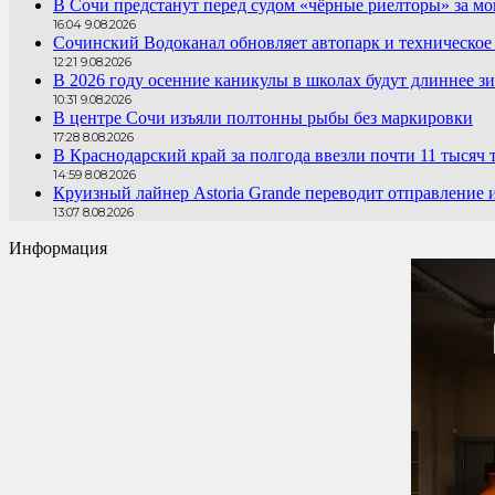
В Сочи предстанут перед судом «чёрные риелторы» за мо
16:04 9.08.2026
Сочинский Водоканал обновляет автопарк и техническое
12:21 9.08.2026
В 2026 году осенние каникулы в школах будут длиннее з
10:31 9.08.2026
В центре Сочи изъяли полтонны рыбы без маркировки
17:28 8.08.2026
В Краснодарский край за полгода ввезли почти 11 тысяч 
14:59 8.08.2026
Круизный лайнер Astoria Grande переводит отправление
13:07 8.08.2026
Информация