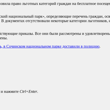
овила право льготных категорий граждан на бесплатное посеще
кий национальный парк», определяющие перечень граждан, осво
 В документах отсутствовали некоторые категории льготников,
ействующие приказы. Все они были рассмотрены и удовлетворен
лены.
ть, в Сочинском национальном парке доставили в полицию
.
а и нажмите
Ctrl+Enter
.