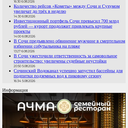
16:30 6.08.2026
Количество рейсов «Кометы» между Сочи и Сухумом
увеличат до трёх в неделю
14:30 6.08.2026
Инвестиционный портфель Сочи превысил 700 млрд
рублей — курорт продолжит привлекать крупные
проекты
14:00 6.08.2026
В Сочи предъявлено обвинение мужчине в смертельном
избиении собутыльника на пляже
13:27 6.08.2026
В Сочи ужесточили ответственность за самовольное
строительство: увеличены судебные неустойки
20:50 5.08.2026
Сочинский Водоканал успешно запустил бассейны для
подпитки подземных вод к пиковому сезону
16:34 5.08.2026
Информация