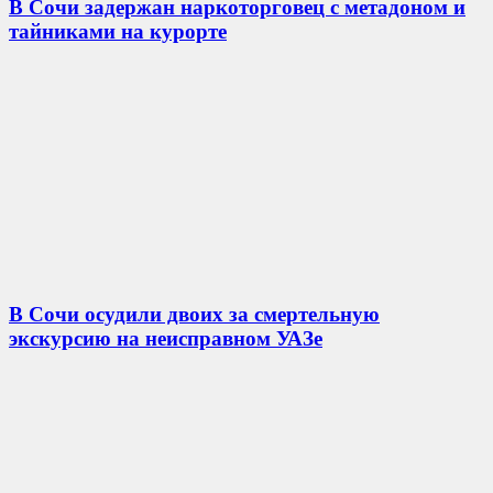
В Сочи задержан наркоторговец с метадоном и
тайниками на курорте
В Сочи осудили двоих за смертельную
экскурсию на неисправном УАЗе