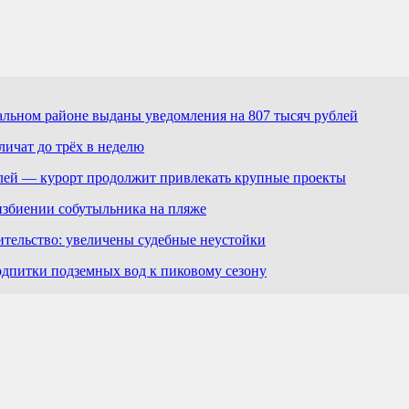
льном районе выданы уведомления на 807 тысяч рублей
ичат до трёх в неделю
лей — курорт продолжит привлекать крупные проекты
избиении собутыльника на пляже
ительство: увеличены судебные неустойки
дпитки подземных вод к пиковому сезону