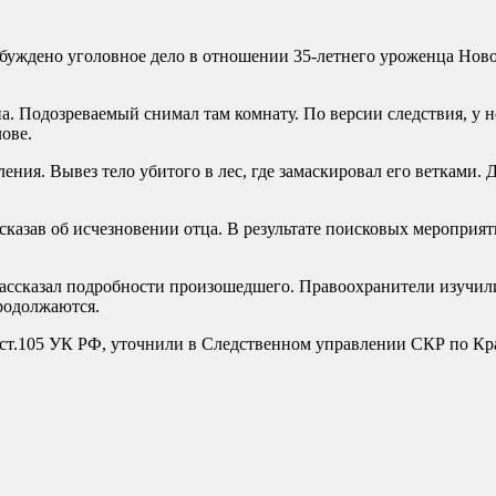
буждено уголовное дело в отношении 35-летнего уроженца Ново
. Подозреваемый снимал там комнату. По версии следствия, у не
ове.
ния. Вывез тело убитого в лес, где замаскировал его ветками. 
ссказав об исчезновении отца. В результате поисковых мероприя
рассказал подробности произошедшего. Правоохранители изучил
родолжаются.
 ст.105 УК РФ, уточнили в Следственном управлении СКР по Кр