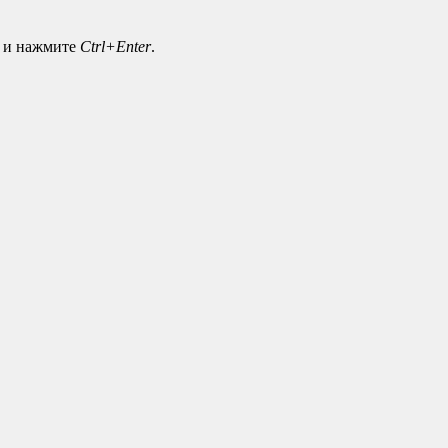
а и нажмите
Ctrl+Enter
.