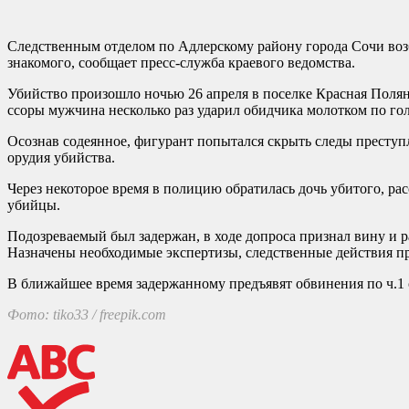
Следственным отделом по Адлерскому району города Сочи воз
знакомого, сообщает пресс-служба краевого ведомства.
Убийство произошло ночью 26 апреля в поселке Красная Поляна
ссоры мужчина несколько раз ударил обидчика молотком по гол
Осознав содеянное, фигурант попытался скрыть следы преступле
орудия убийства.
Через некоторое время в полицию обратилась дочь убитого, ра
убийцы.
Подозреваемый был задержан, в ходе допроса признал вину и 
Назначены необходимые экспертизы, следственные действия п
В ближайшее время задержанному предъявят обвинения по ч.1
Фото: tiko33 / freepik.com