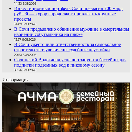
14:30 6.08.2026
Инвестиционный портфель Сочи превысил 700 млрд
рублей — курорт продолжит привлекать крупные
проекты
14:00 6.08.2026
В Сочи предъявлено обвинение мужчине в смертельном
избиении собутыльника на пляже
13:27 6.08.2026
В Сочи ужесточили ответственность за самовольное
строительство: увеличены судебные неустойки
20:50 5.08.2026
Сочинский Водоканал успешно запустил бассейны для
подпитки подземных вод к пиковому сезону
16:34 5.08.2026
Информация