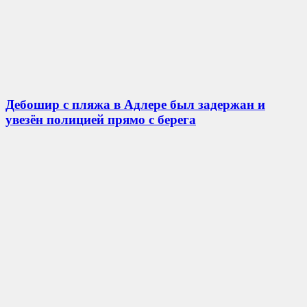
Дебошир с пляжа в Адлере был задержан и
увезён полицией прямо с берега