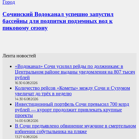
Город
Сочинский Водоканал успешно запустил
бассейны для подпитки подземных вод к
пиковому сезону
Лента новостей
«Водоканал» Сочи усилил рейды по должникам: в
Центральном районе выданы уведомления на 807 тысяч
рублей
16:30 6.08.2026
Количество рейсов «Кометы» между Сочи и Сухумом
увеличат до трёх в неделю
14:30 6.08.2026
Инвестиционный портфель Сочи превысил 700 млрд
рублей — курорт продолжит привлекать крупные
проекты
14:00 6.08.2026
В Сочи предъявлено обвинение мужчине в смертельном
избиении собутыльника на пляже
13:27 6.08.2026