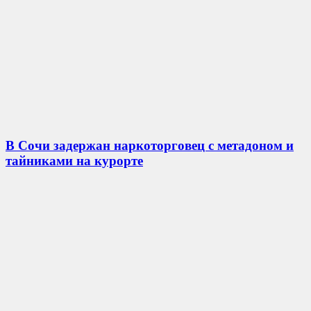
В Сочи задержан наркоторговец с метадоном и
тайниками на курорте