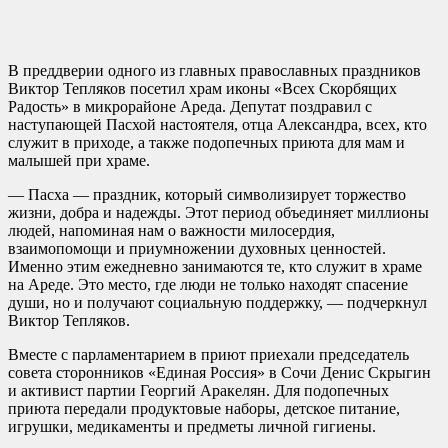
В преддверии одного из главных православных праздников
Виктор Тепляков посетил храм иконы «Всех Скорбящих
Радость» в микрорайоне Ареда. Депутат поздравил с
наступающей Пасхой настоятеля, отца Александра, всех, кто
служит в приходе, а также подопечных приюта для мам и
малышей при храме.
— Пасха — праздник, который символизирует торжество
жизни, добра и надежды. Этот период объединяет миллионы
людей, напоминая нам о важности милосердия,
взаимопомощи и приумножении духовных ценностей.
Именно этим ежедневно занимаются те, кто служит в храме
на Ареде. Это место, где люди не только находят спасение
души, но и получают социальную поддержку, — подчеркнул
Виктор Тепляков.
Вместе с парламентарием в приют приехали председатель
совета сторонников «Единая Россия» в Сочи Денис Скрыгин
и активист партии Георгий Аракелян. Для подопечных
приюта передали продуктовые наборы, детское питание,
игрушки, медикаменты и предметы личной гигиены.