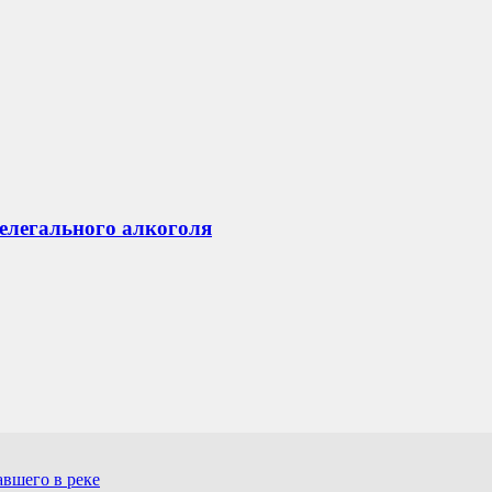
нелегального алкоголя
авшего в реке