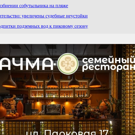
избиении собутыльника на пляже
ительство: увеличены судебные неустойки
дпитки подземных вод к пиковому сезону