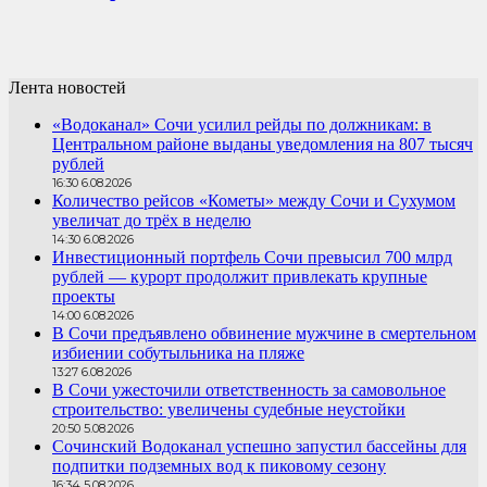
Лента новостей
«Водоканал» Сочи усилил рейды по должникам: в
Центральном районе выданы уведомления на 807 тысяч
рублей
16:30 6.08.2026
Количество рейсов «Кометы» между Сочи и Сухумом
увеличат до трёх в неделю
14:30 6.08.2026
Инвестиционный портфель Сочи превысил 700 млрд
рублей — курорт продолжит привлекать крупные
проекты
14:00 6.08.2026
В Сочи предъявлено обвинение мужчине в смертельном
избиении собутыльника на пляже
13:27 6.08.2026
В Сочи ужесточили ответственность за самовольное
строительство: увеличены судебные неустойки
20:50 5.08.2026
Сочинский Водоканал успешно запустил бассейны для
подпитки подземных вод к пиковому сезону
16:34 5.08.2026