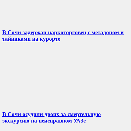
В Сочи задержан наркоторговец с метадоном и
тайниками на курорте
В Сочи осудили двоих за смертельную
экскурсию на неисправном УАЗе